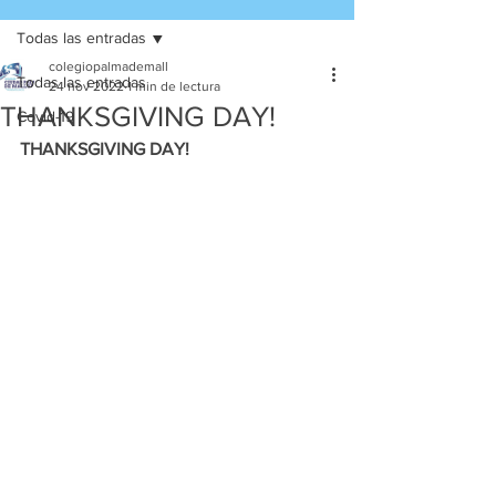
Todas las entradas
colegiopalmademall
Todas las entradas
24 nov 2022
1 min de lectura
THANKSGIVING DAY!
Covid-19
THANKSGIVING DAY! 