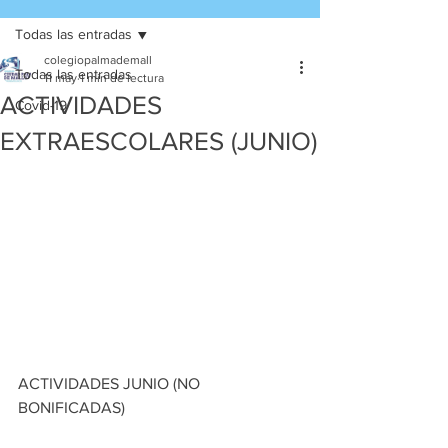
Todas las entradas
colegiopalmademall
Todas las entradas
11 may
1 min de lectura
ACTIVIDADES
Covid-19
EXTRAESCOLARES (JUNIO)
ACTIVIDADES JUNIO (NO 
BONIFICADAS)