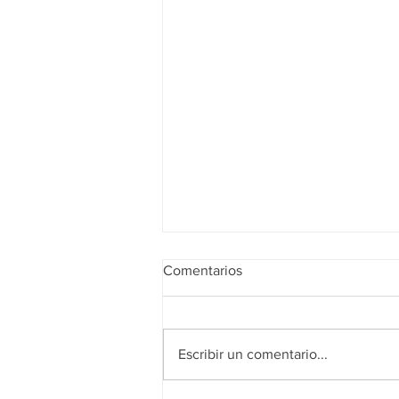
Comentarios
¡FELIZ VERANO!
Escribir un comentario...