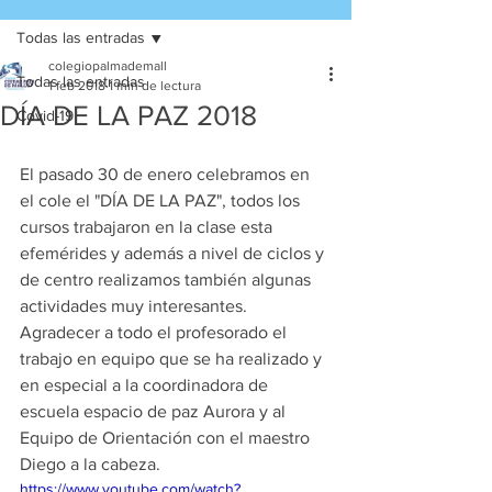
Todas las entradas
colegiopalmademall
Todas las entradas
1 feb 2018
1 min de lectura
DÍA DE LA PAZ 2018
Covid-19
El pasado 30 de enero celebramos en 
el cole el "DÍA DE LA PAZ", todos los 
cursos trabajaron en la clase esta 
efemérides y además a nivel de ciclos y 
de centro realizamos también algunas 
actividades muy interesantes.
Agradecer a todo el profesorado el 
trabajo en equipo que se ha realizado y 
en especial a la coordinadora de 
escuela espacio de paz Aurora y al 
Equipo de Orientación con el maestro 
Diego a la cabeza. 
https://www.youtube.com/watch?