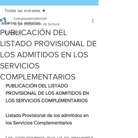
Todas las entradas
colegiopalmademall
Todas las entradas
12 jun 2024
1 min de lectura
PUBLICACIÓN DEL
Covid-19
LISTADO PROVISIONAL DE
LOS ADMITIDOS EN LOS
SERVICIOS
COMPLEMENTARIOS
PUBLICACIÓN DEL LISTADO 
PROVISIONAL DE LOS ADMITIDOS EN 
LOS SERVICIOS COMPLEMENTARIOS
Listado Provisional de los admitidos en 
los Servicios Complementarios
Les comunicamos que ya se encuentra 