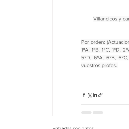
Villancicos y c
Por orden: (Actuacio
1ºA, 1ºB, 1ºC, 1ºD, 2
5ºD, 6ºA, 6ºB, 6ºC, 
vuestros profes. 
Entradas recientes