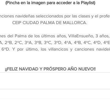
(Pincha en la imagen para acceder a la Playlist)
anciones navideñas seleccionados por las clases y el profe
CEIP CIUDAD PALMA DE MALLORCA. 
nes del Palma de los últimos años, VillaEnsueño, 3 años, 
ºA, 2ºB, 2ºC, 3ºA, 3ºB, 3ºC, 3ºD, 4ºA, 4ºB, 4ºC, 4ºD, 4ºE
6ºD. Y por último, los villancicos y canciones navideñ
¡¡FELIZ NAVIDAD Y PRÓSPERO AÑO NUEVO!!