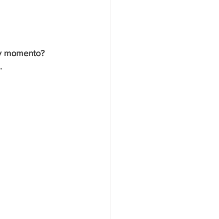
r y momento?
.