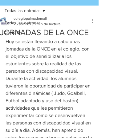
Todas las entradas
colegiopalmademall
Todas las entradas
25 abr 2023
1 min de lectura
JORNADAS DE LA ONCE
Covid-19
Hoy se están llevando a cabo unas 
jornadas de la ONCE en el colegio, con 
el objetivo de sensibilizar a los 
estudiantes sobre la realidad de las 
personas con discapacidad visual. 
Durante la actividad, los alumnos 
tuvieron la oportunidad de participar en 
diferentes dinámicas ( Judo, Goalball, 
Futbol adaptado y uso del bastón) 
actividades que les permitieron 
experimentar cómo se desenvuelven 
las personas con discapacidad visual en 
su día a día. Además, han aprendido 
sobre los recursos y herramientas que la 