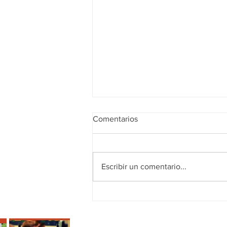
Comentarios
¡FELIZ VERANO!
Escribir un comentario...