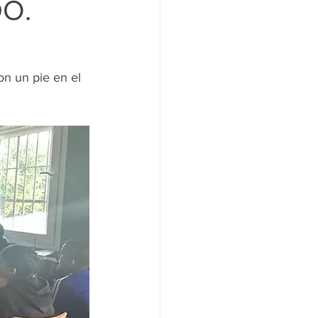
O.
n un pie en el 