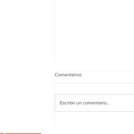
Comentarios
¡FELIZ VERANO!
Escribir un comentario...