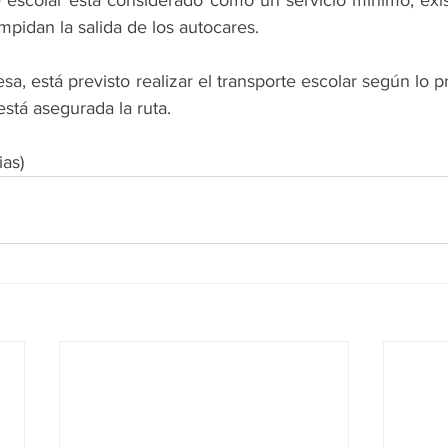
 escolar está considerado como un servicio mínimo, existe
mpidan la salida de los autocares.
sa, está previsto realizar el transporte escolar según lo 
está asegurada la ruta. 
ias)