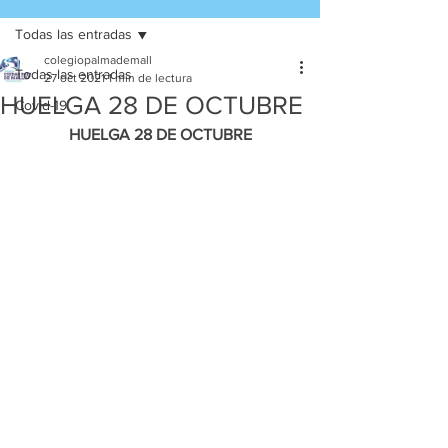
Todas las entradas
colegiopalmademall
Todas las entradas
27 oct 2021
1 min de lectura
HUELGA 28 DE OCTUBRE
Covid-19
HUELGA 28 DE OCTUBRE