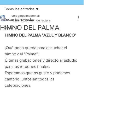
Todas las entradas
colegiopalmademall
Todas las entradas
18 feb 2023
1 min de lectura
HIMNO DEL PALMA
Covid-19
HIMNO DEL PALMA "AZUL Y BLANCO"
¡Qué poco queda para escuchar el 
himno del "Palma"! 
Últimas grabaciones y directo al estudio 
para los retoques finales. 
Esperamos que os guste y podamos 
cantarlo juntos en todas las 
celebraciones. 