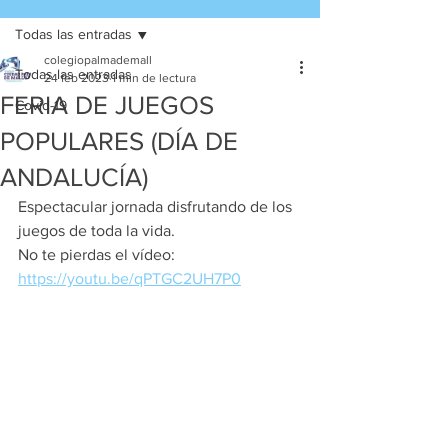
Todas las entradas
colegiopalmademall
Todas las entradas
24 feb 2023
1 min de lectura
FERIA DE JUEGOS
Covid-19
POPULARES (DÍA DE
ANDALUCÍA)
Espectacular jornada disfrutando de los 
juegos de toda la vida.
No te pierdas el vídeo:
https://youtu.be/qPTGC2UH7P0