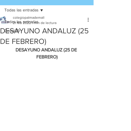
Todas las entradas
colegiopalmademall
Todas las entradas
21 feb 2022
1 min de lectura
DESAYUNO ANDALUZ (25
Covid-19
DE FEBRERO)
DESAYUNO ANDALUZ (25 DE 
FEBRERO)