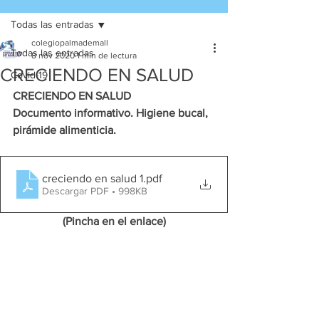
Todas las entradas
colegiopalmademall
Todas las entradas
8 nov 2020
1 min de lectura
CRECIENDO EN SALUD
Covid-19
CRECIENDO EN SALUD
Documento informativo. Higiene bucal, 
pirámide alimenticia.
creciendo en salud 1
.pdf
Descargar PDF • 998KB
(Pincha en el enlace)