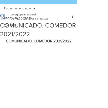
Todas las entradas
colegiopalmademall
Todas las entradas
24 may 2021
1 min de lectura
COMUNICADO. COMEDOR
Covid-19
2021/2022
COMUNICADO. COMEDOR 2021/2022