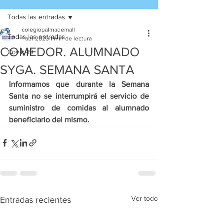
Todas las entradas
colegiopalmademall
Todas las entradas
1 abr 2020
1 min de lectura
COMEDOR. ALUMNADO
Covid-19
SYGA. SEMANA SANTA
Informamos que durante la Semana 
Santa no se interrumpirá el servicio de 
suministro de comidas al alumnado 
beneficiario del mismo.
Ver todo
Entradas recientes