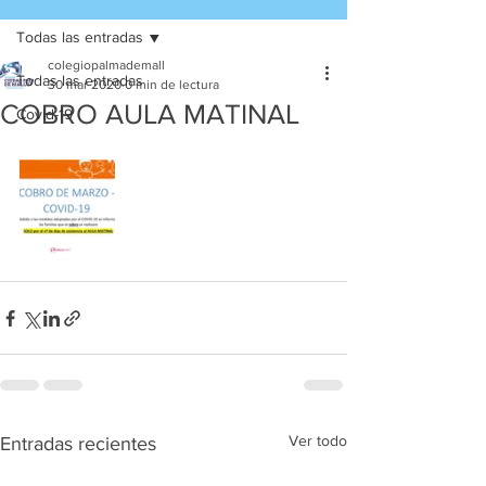
Todas las entradas
colegiopalmademall
Todas las entradas
30 mar 2020
0 min de lectura
COBRO AULA MATINAL
Covid-19
Ver todo
Entradas recientes