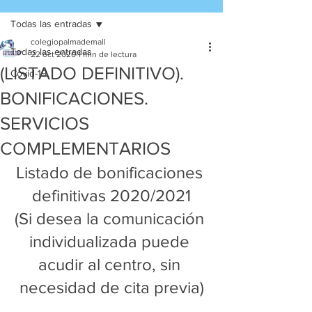
Todas las entradas
colegiopalmademall
Todas las entradas
22 oct 2020
1 min de lectura
(LISTADO DEFINITIVO).
Covid-19
BONIFICACIONES.
SERVICIOS
COMPLEMENTARIOS
Listado de bonificaciones 
definitivas 2020/2021
(Si desea la comunicación 
individualizada puede 
acudir al centro, sin 
necesidad de cita previa)