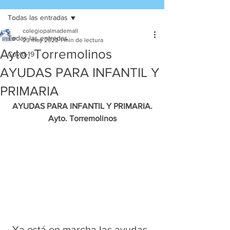
Todas las entradas
colegiopalmademall
Todas las entradas
23 may 2022
1 min de lectura
Ayto. Torremolinos
Covid-19
AYUDAS PARA INFANTIL Y
PRIMARIA
 AYUDAS PARA INFANTIL Y PRIMARIA. 
Ayto. Torremolinos
Ya está en marcha las ayudas  