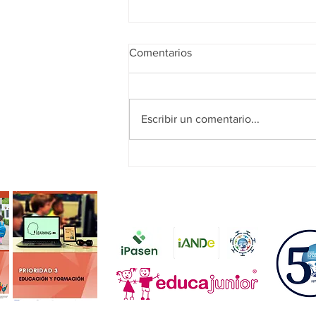
Comentarios
¡FELIZ VERANO!
Escribir un comentario...