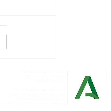
O 2025.2026 LISTA DE
ERIALES
CEIP Ciudad Palma de Mallorca
Código del centro: 29006428
Teléfono: 951298590
secretariapalmademallorca@gmail.com
29006428.edu@juntadeandalucia.es
Instagram: @ceipciudadpalmademallorca
www.colegiopalmademallorca.com
Alba, Nª4
. C.P. 29620. Torremolinos. (Málaga)