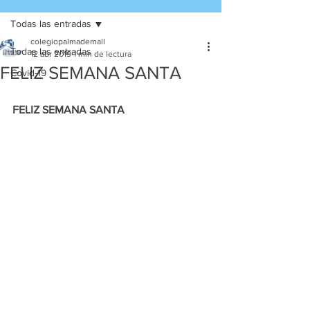
Todas las entradas
colegiopalmademall
Todas las entradas
12 abr 2019
1 min de lectura
FELIZ SEMANA SANTA
Covid-19
FELIZ SEMANA SANTA