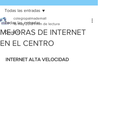
Todas las entradas
colegiopalmademall
Todas las entradas
16 may 2018
1 min de lectura
MEJORAS DE INTERNET
Covid-19
EN EL CENTRO
INTERNET ALTA VELOCIDAD