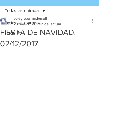
Todas las entradas
colegiopalmademall
Todas las entradas
23 nov 2017
0 min de lectura
FIESTA DE NAVIDAD.
Covid-19
02/12/2017