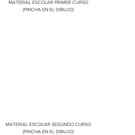
MATERIAL ESCOLAR PRIMER CURSO
(PINCHA EN EL DIBUJO)
MATERIAL ESCOLAR SEGUNDO CURSO
(PINCHA EN EL DIBUJO)