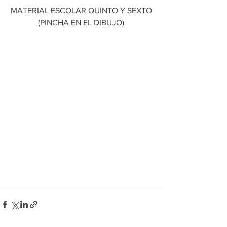
MATERIAL ESCOLAR QUINTO Y SEXTO
(PINCHA EN EL DIBUJO)