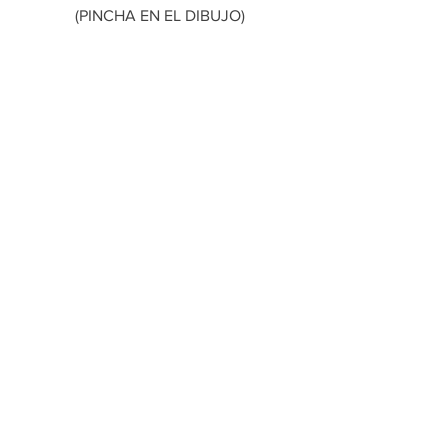
(PINCHA EN EL DIBUJO)