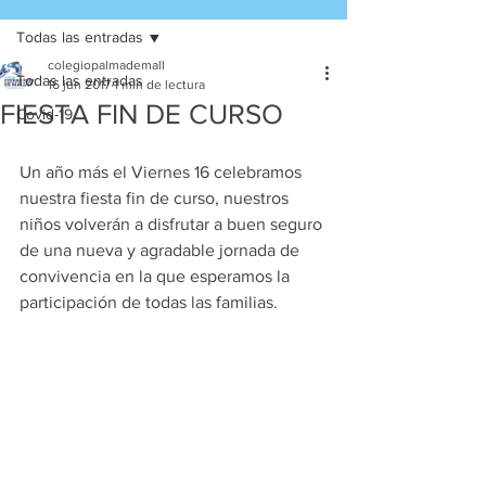
Todas las entradas
colegiopalmademall
Todas las entradas
16 jun 2017
1 min de lectura
FIESTA FIN DE CURSO
Covid-19
Un año más el Viernes 16 celebramos 
nuestra fiesta fin de curso, nuestros 
niños volverán a disfrutar a buen seguro 
de una nueva y agradable jornada de 
convivencia en la que esperamos la 
participación de todas las familias.