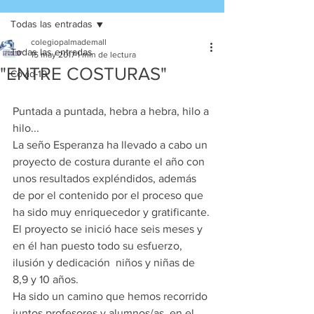
Todas las entradas
colegiopalmademall
Todas las entradas
15 may 2017
1 min de lectura
"ENTRE COSTURAS"
Covid-19
Puntada a puntada, hebra a hebra, hilo a 
hilo...
La seño Esperanza ha llevado a cabo un 
proyecto de costura durante el año con 
unos resultados expléndidos, además 
de por el contenido por el proceso que 
ha sido muy enriquecedor y gratificante.
El proyecto se inició hace seis meses y 
en él han puesto todo su esfuerzo, 
ilusión y dedicación  niños y niñas de 
8,9 y 10 años.
Ha sido un camino que hemos recorrido 
juntos profesores y alumnos/as, en el 