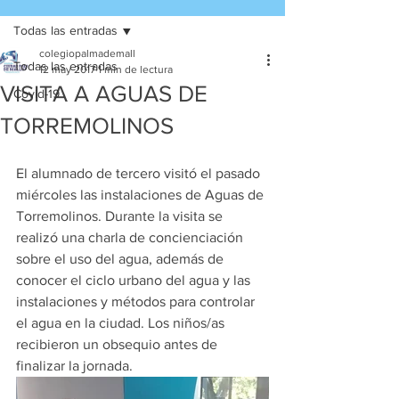
Todas las entradas
colegiopalmademall
Todas las entradas
12 may 2017
1 min de lectura
VISITA A AGUAS DE
Covid-19
TORREMOLINOS
El alumnado de tercero visitó el pasado 
miércoles las instalaciones de Aguas de 
Torremolinos. Durante la visita se 
realizó una charla de concienciación 
sobre el uso del agua, además de 
conocer el ciclo urbano del agua y las 
instalaciones y métodos para controlar 
el agua en la ciudad. Los niños/as 
recibieron un obsequio antes de 
finalizar la jornada.