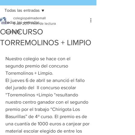
Todas las entradas
colegiopalmademall
Todas las entradas
6 abr 2017
1 min de lectura
CONCURSO
Covid-19
TORREMOLINOS + LIMPIO
Nuestro colegio se hace con el 
segundo premio del concurso 
Torremolinos + Limpio.
El jueves 6 de abril se anunció el fallo 
del jurado del  II concurso escolar 
“Torremolinos +Limpio “resultando 
nuestro centro ganador con el segundo 
premio por el trabajo “Chirigota Los 
Basurillas” de 4º curso. El premio es de 
una cuantía de 1000 euros a canjear por 
material escolar elegido de entre los 