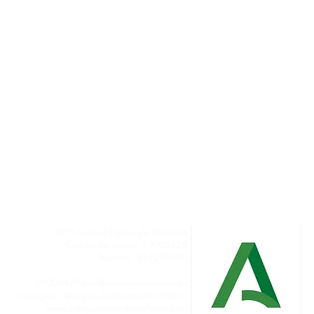
CEIP Ciudad Palma de Mallorca
Código del centro: 29006428
Teléfono: 951298590
secretariapalmademallorca@gmail.com
29006428.edu@juntadeandalucia.es
Instagram: @ceipciudadpalmademallorca
www.colegiopalmademallorca.com