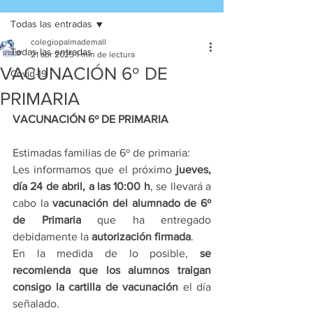
Todas las entradas
colegiopalmademall
Todas las entradas
21 abr 2025
1 min de lectura
VACUNACIÓN 6º DE
Covid-19
PRIMARIA
VACUNACIÓN 6º DE PRIMARIA
Estimadas familias de 6º de primaria:
Les informamos que el próximo 
jueves, 
día 24 de abril, a las 10:00 h
, se llevará a 
cabo la 
vacunación del alumnado de 6º 
de Primaria
 que ha entregado 
debidamente la 
autorización firmada
.
En la medida de lo posible, 
se 
recomienda que los alumnos traigan 
consigo la cartilla de vacunación
 el día 
señalado.