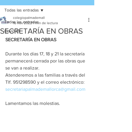
Todas las entradas
colegiopalmademall
Todas las entradas
16 nov 2022
1 min de lectura
SECRETARÍA EN OBRAS
Covid-19
SECRETARÍA EN OBRAS
Durante los días 17, 18 y 21 la secretaría 
permanecerá cerrada por las obras que 
se van a realizar. 
Atenderemos a las familias a través del 
Tlf. 951298590 y el correo electrónico: 
secretariapalmademallorca@gmail.com
Lamentamos las molestias. 