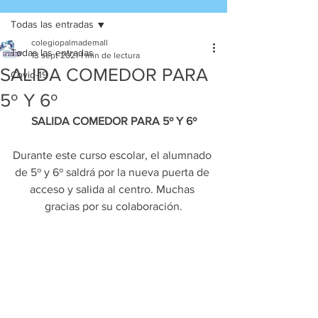
Todas las entradas
colegiopalmademall
Todas las entradas
13 sept 2021
1 min de lectura
SALIDA COMEDOR PARA
Covid-19
5º Y 6º
SALIDA COMEDOR PARA 5º Y 6º
Durante este curso escolar, el alumnado 
de 5º y 6º saldrá por la nueva puerta de 
acceso y salida al centro. Muchas 
gracias por su colaboración.