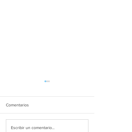
Comentarios
LIBROS DE TEXTO
CURSO 2025.20
Escribir un comentario...