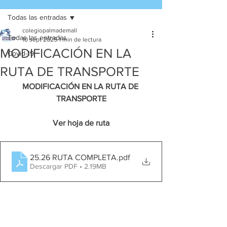
Todas las entradas
colegiopalmademall
Todas las entradas
10 sept 2025
1 min de lectura
MODIFICACIÓN EN LA
Covid-19
RUTA DE TRANSPORTE
MODIFICACIÓN EN LA RUTA DE 
TRANSPORTE
Ver hoja de ruta
25.26 RUTA COMPLETA
.pdf
Descargar PDF • 2.19MB