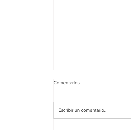
Comentarios
¡FELIZ VERANO!
Escribir un comentario...