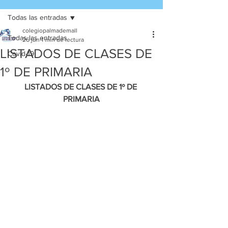
Todas las entradas
colegiopalmademall
Todas las entradas
26 jun
1 min de lectura
LISTADOS DE CLASES DE
Covid-19
1º DE PRIMARIA
LISTADOS DE CLASES DE 1º DE 
PRIMARIA