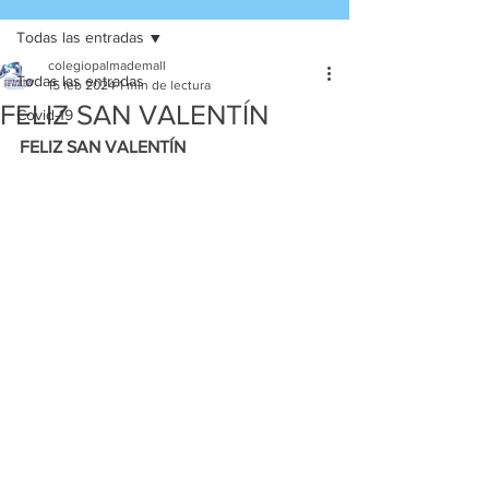
Todas las entradas
colegiopalmademall
Todas las entradas
15 feb 2024
1 min de lectura
FELIZ SAN VALENTÍN
Covid-19
FELIZ SAN VALENTÍN