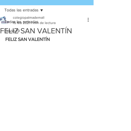
Todas las entradas
colegiopalmademall
Todas las entradas
15 feb 2021
1 min de lectura
FELIZ SAN VALENTÍN
Covid-19
FELIZ SAN VALENTÍN