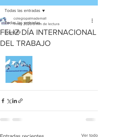
Todas las entradas
colegiopalmademall
Todas las entradas
1 may 2020
0 min de lectura
FELIZ DÍA INTERNACIONAL
Covid-19
DEL TRABAJO
Ver todo
Entradas recientes