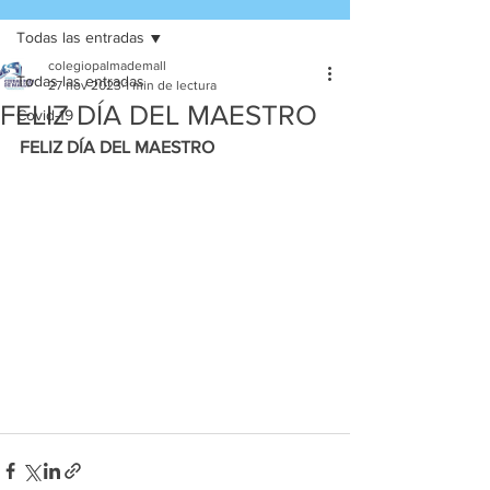
Todas las entradas
colegiopalmademall
Todas las entradas
27 nov 2023
1 min de lectura
FELIZ DÍA DEL MAESTRO
Covid-19
FELIZ DÍA DEL MAESTRO