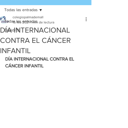
Todas las entradas
colegiopalmademall
Todas las entradas
15 feb 2021
1 min de lectura
DÍA INTERNACIONAL
Covid-19
CONTRA EL CÁNCER
INFANTIL
DÍA INTERNACIONAL CONTRA EL 
CÁNCER INFANTIL