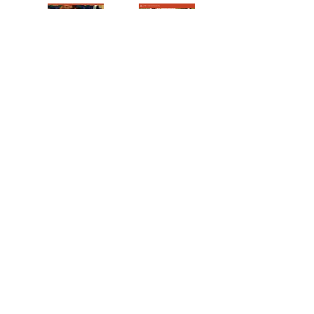
CEIP Ciudad Palma de Mallorca
Código del centro:
29006428
Teléfono:
951298590