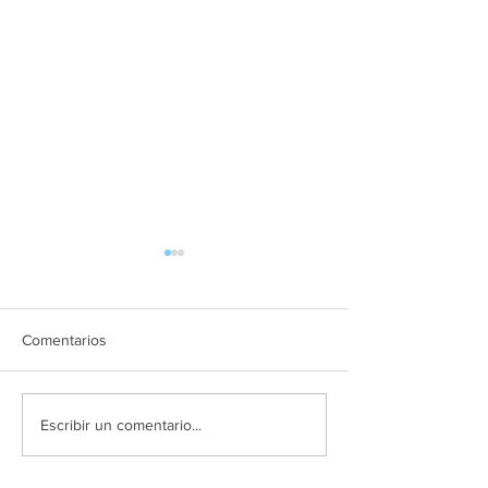
Comentarios
NOVEDADES COVID
MASCARILLAS E
Escribir un comentario...
EXTERIOR.
INSTRUCCIONE