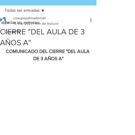
Todas las entradas
colegiopalmademall
Todas las entradas
15 mar 2021
1 min de lectura
CIERRE "DEL AULA DE 3
Covid-19
AÑOS A"
COMUNICADO DEL CIERRE "DEL AULA 
DE 3 AÑOS A"