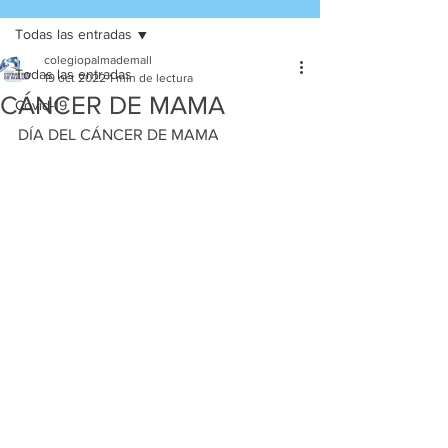
Todas las entradas
colegiopalmademall
Todas las entradas
19 oct 2022
1 min de lectura
CÁNCER DE MAMA
Covid-19
DÍA DEL CÁNCER DE MAMA