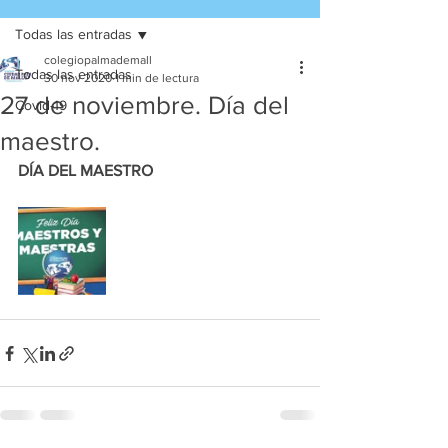
Todas las entradas
colegiopalmademall
Todas las entradas
30 nov 2020
1 min de lectura
27 de noviembre. Día del
Covid-19
maestro.
DÍA DEL MAESTRO