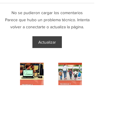
No se pudieron cargar los comentarios
LIBROS DE TEXTO
CURSO 2025.20
Parece que hubo un problema técnico. Intenta
INFANTIL Y PRIMARIA
DE MATERIALES
volver a conectarte o actualiza la página.
2025.2026
Actualizar