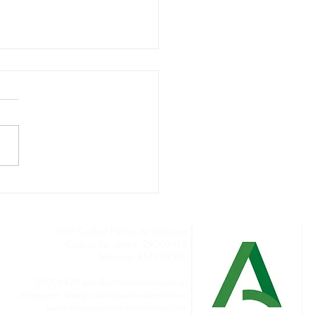
O 2025.2026 LISTA DE
ERIALES
CEIP Ciudad Palma de Mallorca
Código del centro: 29006428
Teléfono: 951298590
secretariapalmademallorca@gmail.com
29006428.edu@juntadeandalucia.es
Instagram: @ceipciudadpalmademallorca
www.colegiopalmademallorca.com