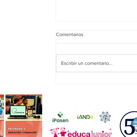
Comentarios
¡FELIZ VERANO!
Escribir un comentario...