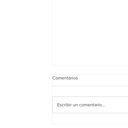
Comentarios
¡FELIZ VERANO!
Escribir un comentario...