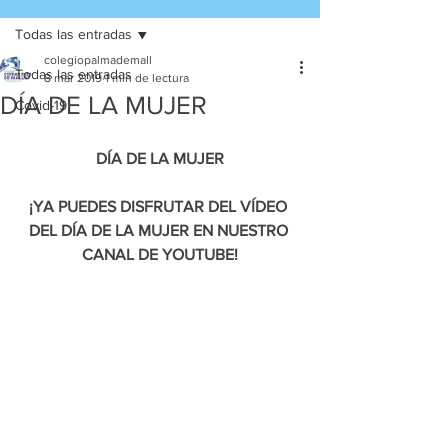
Todas las entradas
colegiopalmademall
Todas las entradas
8 mar 2019
1 min de lectura
DÍA DE LA MUJER
Covid-19
DÍA DE LA MUJER
¡YA PUEDES DISFRUTAR DEL VÍDEO 
DEL DÍA DE LA MUJER EN NUESTRO 
CANAL DE YOUTUBE!