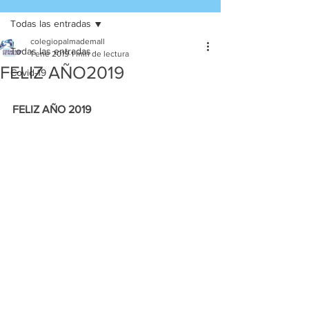
Todas las entradas
colegiopalmademall
Todas las entradas
1 ene 2019
1 min de lectura
FELIZ AÑO2019
Covid-19
FELIZ AÑO 2019