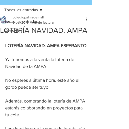
Todas las entradas
colegiopalmademall
Todas las entradas
3 oct 2018
1 min de lectura
LOTERÍA NAVIDAD. AMPA
Covid-19
LOTERÍA NAVIDAD. AMPA ESPERANTO
Ya tenemos a la venta la lotería de 
Navidad de la AMPA. 
No esperes a última hora, este año el 
gordo puede ser tuyo. 
Además, comprando la lotería de AMPA 
estarás colaborando en proyectos para 
tu cole.
Los donativos de la venta de lotería irán 